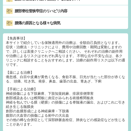
腰部脊柱管狭窄症のリハビリ内容
腰痛の原因となる様々な病気
【免責事項】
本サイトで紹介している保険適用外の治療は、全額自己負担となります。
症状・治療法・クリニックにより、費用や治療回数・期間は変動しますの
で、詳しくは直接クリニックへご相談ください。 それぞれの治療の副作用
や治療によるリスクはそれぞれ異なります。 不明な点や不安な点は、各ク
リニックに相談することをおすすめします。治療の副作用リスクは以下の通
りです。
【薬による治療】
倦怠感、白目や皮膚が黄色くなる、食欲不振、日光が当たった部分が赤くな
る、 頭痛、吐き気、発疹、鼻血、歯茎の出血、青あざ、下痢
【手術による治療】
神経損傷による下肢麻痺、下肢知覚鈍麻、排尿排便障害
創部感染あるいは椎間板に炎症がみられる術後椎間板炎
神経を包んでいる膜（硬膜）の損傷による脊髄液の漏出、およびこれに引き
続き生じる髄膜炎
創部の血腫形成による神経麻痺・下肢痛
腹部の大血管の損傷による術中の大出血
その他の稀な合併症として深部静脈血栓症、肺炎などの感染症などが生じる
ことがあります。