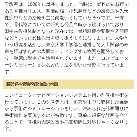
学教室は、1906年に誕生しました。当時は、脊椎の結核症で
ある脊椎カリエス、関節結核、小児麻痺などの感染症や先天
性疾患などの治療を主に耐老いうしていたそうです。一方
で、骨代謝についての研究も発足当時から続けられており、
田中栄教授体制となった現在では、骨粗鬆症や変形性関節症
などといった変性疾患も取り扱うようになりました。大学と
いう環境を活かし、東京大学工学部と連携して人工関節の寿
命を延ばすための表面コーティングする物質を開発してお
り、臨床の現場でも活用されています。また、コンピュータ
ーシミュレーションなどの手法を用いた研究も行っていま
す。
腰部脊柱管狭窄症治療の特徴
コンピューターナビゲーションシステムを用いた脊椎手術を
行っています。このシステムは、術前や術中に取得した画像
から手術のシミュレーションを行い、決められた計画通りに
手術操作を実施するのが特徴です。事前に綿密な計画を立て
ることで、脊椎内固定設置や病変切除に対応しやすくなりま
す。