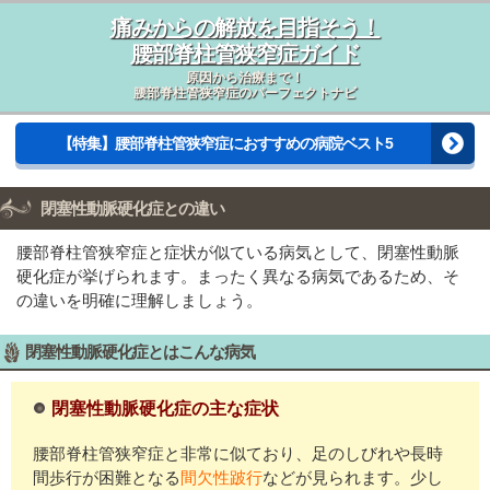
痛みからの解放を目指そう！
腰部脊柱管狭窄症ガイド
原因から治療まで！
腰部脊柱管狭窄症のパーフェクトナビ
【特集】腰部脊柱管狭窄症におすすめの病院ベスト5
閉塞性動脈硬化症との違い
腰部脊柱管狭窄症と症状が似ている病気として、閉塞性動脈
硬化症が挙げられます。まったく異なる病気であるため、そ
の違いを明確に理解しましょう。
閉塞性動脈硬化症とはこんな病気
閉塞性動脈硬化症の主な症状
腰部脊柱管狭窄症と非常に似ており、足のしびれや長時
間歩行が困難となる
間欠性跛行
などが見られます。少し