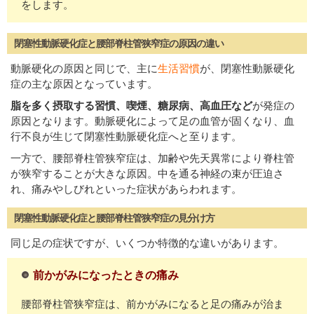
をします。
閉塞性動脈硬化症と腰部脊柱管狭窄症の原因の違い
動脈硬化の原因と同じで、主に
生活習慣
が、閉塞性動脈硬化
症の主な原因となっています。
脂を多く摂取する習慣、喫煙、糖尿病、高血圧など
が発症の
原因となります。動脈硬化によって足の血管が固くなり、血
行不良が生じて閉塞性動脈硬化症へと至ります。
一方で、腰部脊柱管狭窄症は、加齢や先天異常により脊柱管
が狭窄することが大きな原因。中を通る神経の束が圧迫さ
れ、痛みやしびれといった症状があらわれます。
閉塞性動脈硬化症と腰部脊柱管狭窄症の見分け方
同じ足の症状ですが、いくつか特徴的な違いがあります。
前かがみになったときの痛み
腰部脊柱管狭窄症は、前かがみになると足の痛みが治ま