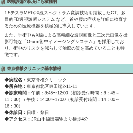
医療設備の拡充にも積極的
1.5テスラMRIやX線スペクトラム変調技術を搭載したCT、多
目的FD透視診断システム など、首や腰の症状を詳細に検査す
るための医療機器を積極的に導入しています。
また、手術中もX線による高精細な透視画像と三次元画像を撮
影可能な「O-arm術中イメージングシステム」を採用してお
り、術中のリスクを減らして治療の質を高めていることも特
徴です。
東京脊椎クリニック基本情報
◆病院名：
東京脊椎クリニック
◆所在地：
東京都北区東田端2-11-11
◆診療時間：
午前：8:45〜12:00（初診受付時間：8：45～
11：30） / 午後：14:00〜17:00（初診受付時間：14：00～
16：30）
◆休診日：
日曜・祭日
◆アクセス：
JR山手線田端駅より徒歩4分