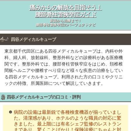
痛みからの解放を目指そう！
腰部脊柱管狭窄症ガイド
原因から治療まで！
腰部脊柱管狭窄症のパーフェクトナビ
四谷メディカルキューブ
東京都千代田区にある四谷メディカルキューブは、内科や外
科、婦人科、放射線科、整形外科などの診療科がある医療機
関です。整形外科では、腰部脊柱管狭窄症をはじめ、頚椎椎
間板ヘルニアや腰椎すべり症など様々な疾患の治療をしてい
る四谷メディカルキューブ。利用された方の口コミやクリニ
ックの特徴、所属医師について解説していきます。
四谷メディカルキューブの口コミ・評判
病院の設備は最新鋭で各種検査機器が揃っていまし
た。清潔感があり、ホテルのような職員の対応に驚
きました。最上階には有名シェフ監修のレストラン
まであり、驚くことばかり！保険診療にちゃんと対