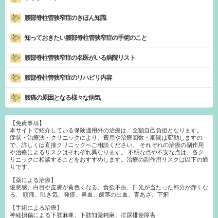
腰部脊柱管狭窄症のきほん知識
知っておきたい腰部脊柱管狭窄症の手術のこと
腰部脊柱管狭窄症の名医がいる病院リスト
腰部脊柱管狭窄症のリハビリ内容
腰痛の原因となる様々な病気
【免責事項】
本サイトで紹介している保険適用外の治療は、全額自己負担となります。
症状・治療法・クリニックにより、費用や治療回数・期間は変動しますの
で、詳しくは直接クリニックへご相談ください。 それぞれの治療の副作用
や治療によるリスクはそれぞれ異なります。 不明な点や不安な点は、各ク
リニックに相談することをおすすめします。治療の副作用リスクは以下の通
りです。
【薬による治療】
倦怠感、白目や皮膚が黄色くなる、食欲不振、日光が当たった部分が赤くな
る、 頭痛、吐き気、発疹、鼻血、歯茎の出血、青あざ、下痢
【手術による治療】
神経損傷による下肢麻痺、下肢知覚鈍麻、排尿排便障害