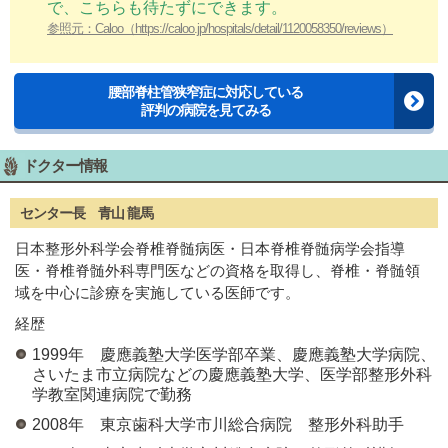
で、こちらも待たずにできます。
参照元：Caloo（https://caloo.jp/hospitals/detail/1120058350/reviews）
腰部脊柱管狭窄症に対応している
評判の病院を見てみる
ドクター情報
センター長 青山 龍馬
日本整形外科学会脊椎脊髄病医・日本脊椎脊髄病学会指導
医・脊椎脊髄外科専門医などの資格を取得し、脊椎・脊髄領
域を中心に診療を実施している医師です。
経歴
1999年 慶應義塾大学医学部卒業、慶應義塾大学病院、
さいたま市立病院などの慶應義塾大学、医学部整形外科
学教室関連病院で勤務
2008年 東京歯科大学市川総合病院 整形外科助手