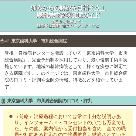
痛みからの解放を目指そう！
腰部脊柱管狭窄症ガイド
原因から治療まで！
腰部脊柱管狭窄症のパーフェクトナビ
東京歯科大学 市川総合病院
脊椎・脊髄病センターを開設している「東京歯科大学 市川
総合病院」。完全予約制を採用しており、最小侵襲手術を実
施しています。地域の基幹病院として、様々な疾患に対応で
きる病院です。このページでは、東京歯科大学 市川総合病
院の口コミ・評判や医師の情報、特徴などを紹介していま
す。
東京歯科大学 市川総合病院の口コミ・評判
（前略）治療過程においては常に十分な説明があ
り、インフォームド・コンセントの点でも万全でし
た。その他、案内係から受付担当を含め、全ての職
員が礼節ある対応なので接遇教育も徹底されている