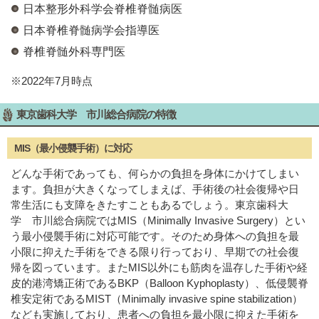
日本整形外科学会脊椎脊髄病医
日本脊椎脊髄病学会指導医
脊椎脊髄外科専門医
※2022年7月時点
東京歯科大学 市川総合病院の特徴
MIS（最小侵襲手術）に対応
どんな手術であっても、何らかの負担を身体にかけてしまい
ます。負担が大きくなってしまえば、手術後の社会復帰や日
常生活にも支障をきたすこともあるでしょう。東京歯科大
学 市川総合病院ではMIS（Minimally Invasive Surgery）とい
う最小侵襲手術に対応可能です。そのため身体への負担を最
小限に抑えた手術をできる限り行っており、早期での社会復
帰を図っています。またMIS以外にも筋肉を温存した手術や経
皮的港湾矯正術であるBKP（Balloon Kyphoplasty）、低侵襲脊
椎安定術であるMIST（Minimally invasive spine stabilization）
なども実施しており、患者への負担を最小限に抑えた手術を