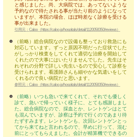
と感じました。尚、大病院では、あってないような
予約なので待たされる事が当たり前のようになって
いますが、本院の場合、ほぼ時差なく診療を受ける
事が出来ました。
引用元：Caloo（https://caloo.jp/hospitals/detail/1120058350/reviews）
（前略）総合病院なので設備も整っており救急にも
対応しています。ずっと原因不明だった症状でした
がしっかり検査をしてくれて適切な治療を開始して
くれたので大事にはいたりませんでした。先生はそ
れぞれの分野で詳しい先生いるので安心して診察を
受けられます。看護師さんも細やかな気遣いをして
くれるので良い病院だと思います。
参照元：Caloo（https://caloo.jp/hospitals/detail/1120058350/reviews）
（前略）いつも急いで来てくれて、それでも優しく
診て、急いで帰っていく様子に、とても感謝しまし
た。総合病院なので、採血とか、レントゲンはとて
も混んでいますが、診察は予約で行くのであまり待
たずすみます。レントゲンも、次回レントゲンとっ
てから来てねと言われるので、早めに行って、混む
前にとってもらえました。会計が精算機でできるの