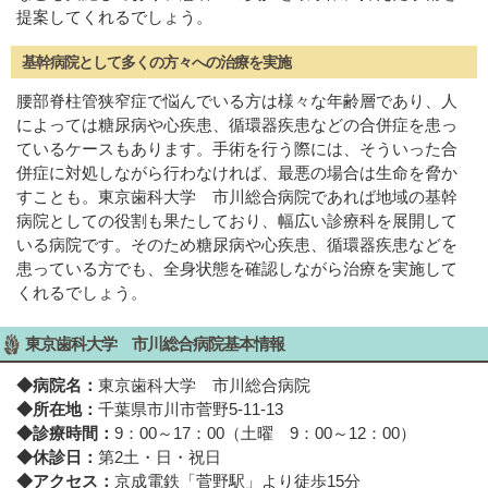
提案してくれるでしょう。
基幹病院として多くの方々への治療を実施
腰部脊柱管狭窄症で悩んでいる方は様々な年齢層であり、人
によっては糖尿病や心疾患、循環器疾患などの合併症を患っ
ているケースもあります。手術を行う際には、そういった合
併症に対処しながら行わなければ、最悪の場合は生命を脅か
すことも。東京歯科大学 市川総合病院であれば地域の基幹
病院としての役割も果たしており、幅広い診療科を展開して
いる病院です。そのため糖尿病や心疾患、循環器疾患などを
患っている方でも、全身状態を確認しながら治療を実施して
くれるでしょう。
東京歯科大学 市川総合病院基本情報
◆病院名：
東京歯科大学 市川総合病院
◆所在地：
千葉県市川市菅野5-11-13
◆診療時間：
9：00～17：00（土曜 9：00～12：00）
◆休診日：
第2土・日・祝日
◆アクセス：
京成電鉄「菅野駅」より徒歩15分