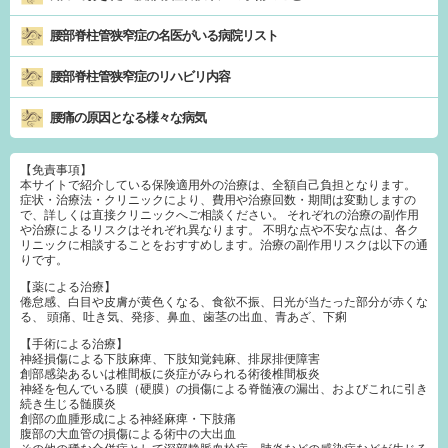
腰部脊柱管狭窄症の名医がいる病院リスト
腰部脊柱管狭窄症のリハビリ内容
腰痛の原因となる様々な病気
【免責事項】
本サイトで紹介している保険適用外の治療は、全額自己負担となります。
症状・治療法・クリニックにより、費用や治療回数・期間は変動しますの
で、詳しくは直接クリニックへご相談ください。 それぞれの治療の副作用
や治療によるリスクはそれぞれ異なります。 不明な点や不安な点は、各ク
リニックに相談することをおすすめします。治療の副作用リスクは以下の通
りです。
【薬による治療】
倦怠感、白目や皮膚が黄色くなる、食欲不振、日光が当たった部分が赤くな
る、 頭痛、吐き気、発疹、鼻血、歯茎の出血、青あざ、下痢
【手術による治療】
神経損傷による下肢麻痺、下肢知覚鈍麻、排尿排便障害
創部感染あるいは椎間板に炎症がみられる術後椎間板炎
神経を包んでいる膜（硬膜）の損傷による脊髄液の漏出、およびこれに引き
続き生じる髄膜炎
創部の血腫形成による神経麻痺・下肢痛
腹部の大血管の損傷による術中の大出血