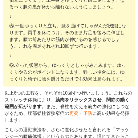
るべく膝の裏が床から離れないようにしましょう。
↓
⑤.一度ゆっくりと立ち、膝を曲げてしゃがんだ状態にな
ります。両手を床につけ、そのまま片足を後ろに伸ばし
ます。腰の前あたりの筋肉が伸びるのを感じるでしょ
う。これを両足それぞれ10回ずつ行います。
↓
⑥.立った状態から、ゆっくりとしゃがみこみます。ゆっ
くりやるのがポイントになります。難しい場合には、ゆ
っくりと椅子に腰を掛けるだけでも効果は見られます。
以上6つの工程を、それぞれ10回ずつ行いましょう。これらの
ストレッチ体操により、
筋肉をリラックスさせ、関節の動く
範囲が広がります
。また、脊柱を支える筋力の強化にもつな
がるため、腰部脊柱管狭窄症の
再発
・
予防
に高い効果を発揮
します。
こちらの運動療法を、さらに進化させたと言われる「マッケ
ンジーの腰痛体操」というものもあります。慣れてきたらこ