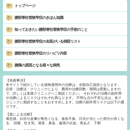
トップページ
腰部脊柱管狭窄症のきほん知識
知っておきたい腰部脊柱管狭窄症の手術のこと
腰部脊柱管狭窄症の名医がいる病院リスト
腰部脊柱管狭窄症のリハビリ内容
腰痛の原因となる様々な病気
【免責事項】
本サイトで紹介している保険適用外の治療は、全額自己負担となります。
症状・治療法・クリニックにより、費用や治療回数・期間は変動しますの
で、詳しくは直接クリニックへご相談ください。 それぞれの治療の副作用
や治療によるリスクはそれぞれ異なります。 不明な点や不安な点は、各ク
リニックに相談することをおすすめします。治療の副作用リスクは以下の通
りです。
【薬による治療】
倦怠感、白目や皮膚が黄色くなる、食欲不振、日光が当たった部分が赤くな
る、 頭痛、吐き気、発疹、鼻血、歯茎の出血、青あざ、下痢