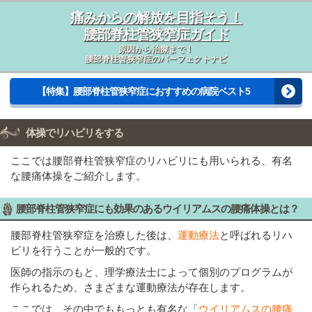
痛みからの解放を目指そう！
腰部脊柱管狭窄症ガイド
原因から治療まで！
腰部脊柱管狭窄症のパーフェクトナビ
【特集】腰部脊柱管狭窄症におすすめの病院ベスト5
体操でリハビリをする
ここでは腰部脊柱管狭窄症のリハビリにも用いられる、有名
な腰痛体操をご紹介します。
腰部脊柱管狭窄症にも効果のあるウイリアムスの腰痛体操とは？
腰部脊柱管狭窄症を治療した後は、
運動療法
と呼ばれるリハ
ビリを行うことが一般的です。
医師の指示のもと、理学療法士によって個別のプログラムが
作られるため、さまざまな運動療法が存在します。
ここでは、その中でももっとも有名な「
ウイリアムスの腰痛